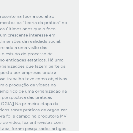
esente na teoria social ao
mentos da “teoria da prática” no
nos últimos anos que o foco
um crescente interesse em
dimensões da realidade social.
trelado a uma visão das
a o estudo do processo de
mo entidades estáticas. Há uma
ganizações que fazem parte da
omposto por empresas onde a
sse trabalho teve como objetivos
com a produção de vídeos na
 empírico de uma organização na
 perspectiva das práticas
OGIA] Na primeira etapa da
óricos sobre práticas de organizar
ora foi a campo na produtora MV
de vídeo, fez entrevistas com
etapa, foram pesquisados artigos