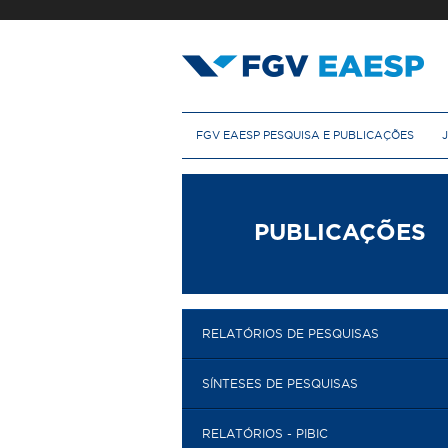
Pular
para
o
conteúdo
principal
M
FGV EAESP PESQUISA E PUBLICAÇÕES
e
n
u
p
r
PUBLICAÇÕES
i
n
c
i
p
RELATÓRIOS DE PESQUISAS
a
l
SÍNTESES DE PESQUISAS
RELATÓRIOS - PIBIC