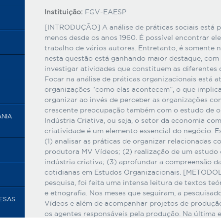
Instituição:
FGV-EAESP
[INTRODUÇÃO] A análise de práticas sociais está pr
menos desde os anos 1960. É possível encontrar ele
trabalho de vários autores. Entretanto, é somente 
nesta questão está ganhando maior destaque, com 
investigar atividades que constituem as diferentes 
Focar na análise de práticas organizacionais está a
organizações “como elas acontecem”, o que implic
organizar ao invés de perceber as organizações co
crescente preocupação também com o estudo de or
ANIA
Indústria Criativa, ou seja, o setor da economia c
criatividade é um elemento essencial do negócio. E
(1) analisar as práticas de organizar relacionadas 
produtora MV Vídeos; (2) realização de um estudo
indústria criativa; (3) aprofundar a compreensão da
cotidianas em Estudos Organizacionais. [METODOL
pesquisa, foi feita uma intensa leitura de textos te
e etnografia. Nos meses que seguiram, a pesquisad
RESAS
Vídeos e além de acompanhar projetos de produção 
os agentes responsáveis pela produção. Na última 