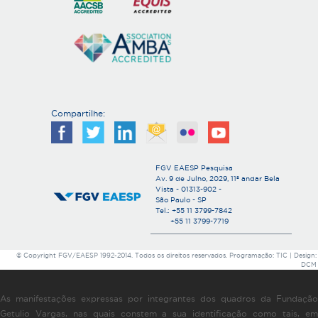
Compartilhe:
FGV EAESP Pesquisa
Av. 9 de Julho, 2029, 11º andar Bela
Vista - 01313-902 -
São Paulo - SP
Tel.: +55 11 3799-7842
+55 11 3799-7719
© Copyright FGV/EAESP 1992-2014. Todos os direitos reservados. Programação: TIC | Design:
DCM
As manifestações expressas por integrantes dos quadros da Fundação
Getulio Vargas, nas quais constem a sua identificação como tais, em