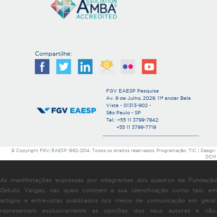
Compartilhe:
FGV EAESP Pesquisa
Av. 9 de Julho, 2029, 11º andar Bela
Vista - 01313-902 -
São Paulo - SP
Tel.: +55 11 3799-7842
+55 11 3799-7719
© Copyright FGV/EAESP 1992-2014. Todos os direitos reservados. Programação: TIC | Design:
DCM
As manifestações expressas por integrantes dos quadros da Fundação
Getulio Vargas, nas quais constem a sua identificação como tais, em
artigos e entrevistas publicados nos meios de comunicação em geral,
representam exclusivamente as opiniões dos seus autores e não,