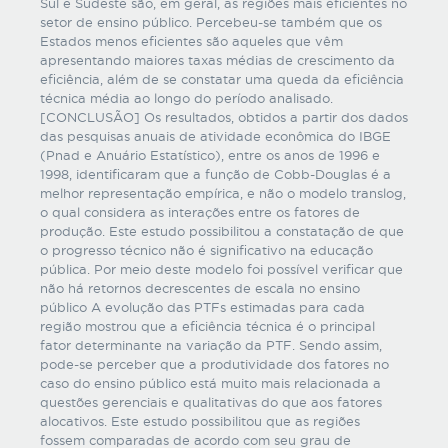
Sul e Sudeste são, em geral, as regiões mais eficientes no
setor de ensino público. Percebeu-se também que os
Estados menos eficientes são aqueles que vêm
apresentando maiores taxas médias de crescimento da
eficiência, além de se constatar uma queda da eficiência
técnica média ao longo do período analisado.
[CONCLUSÃO] Os resultados, obtidos a partir dos dados
das pesquisas anuais de atividade econômica do IBGE
(Pnad e Anuário Estatístico), entre os anos de 1996 e
1998, identificaram que a função de Cobb-Douglas é a
melhor representação empírica, e não o modelo translog,
o qual considera as interações entre os fatores de
produção. Este estudo possibilitou a constatação de que
o progresso técnico não é significativo na educação
pública. Por meio deste modelo foi possível verificar que
não há retornos decrescentes de escala no ensino
público A evolução das PTFs estimadas para cada
região mostrou que a eficiência técnica é o principal
fator determinante na variação da PTF. Sendo assim,
pode-se perceber que a produtividade dos fatores no
caso do ensino público está muito mais relacionada a
questões gerenciais e qualitativas do que aos fatores
alocativos. Este estudo possibilitou que as regiões
fossem comparadas de acordo com seu grau de