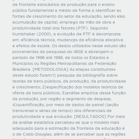
de fronteira estocástica de produção para o ensino
público fundamental e médio de forma a identificar as
fontes de crescimento do setor da educação, sendo elas:
acumulação de capital, emprego de mão de obra e
produtividade total dos fatores (PTF). Segundo
Kumbhakar (2000), a evolução da PTF é decomposta
em: eficiência técnica, mudanças da eficiência alocativa
e efeitos de escala. Os dados utilizados nesse estudo são
provenientes de pesquisas do IBGE e abrangem o
período de 1996 até 1998, de todos os Estados e
Municípios ou Regiões Metropolitanas da Federação
Brasileira. [METODOLOGIA] As etapas constituintes
deste estudo foram:1) pesquisa da bibliografia sobre
teorias de bens públicos, da produção, da produtividade
e crescimento; 2)especificação dos modelos teóricos de
oferta de bens públicos; 3)análise empírica dessa função
de produção, por região e segmento de despesa;
4)quantificação, por meio de dados de painel (seção
transversal e séries de tempo) dos diferenciais de
produtividade e sua evolução. [RESULTADOS] Por meio
da análise estatística percebeu-se que o modelo mais
adequado para a estimação da fronteira da educação é
o de Cobb-Douglas, além de se perceber que as regiões