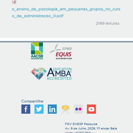
o_ensino_da_psicologia_em_pequenas_grupos_no_curs
o_de_administracao_0.pdf
2169 leituras
Compartilhe:
FGV EAESP Pesquisa
Av. 9 de Julho, 2029, 11º andar Bela
Vista - 01313-902 -