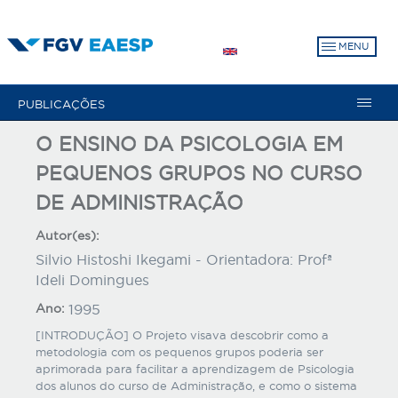
Pular
para
MENU
o
conteúdo
principal
PUBLICAÇÕES
O ENSINO DA PSICOLOGIA EM
PEQUENOS GRUPOS NO CURSO
DE ADMINISTRAÇÃO
Autor(es):
Silvio Histoshi Ikegami - Orientadora: Profª
Ideli Domingues
Ano:
1995
[INTRODUÇÃO] O Projeto visava descobrir como a
metodologia com os pequenos grupos poderia ser
aprimorada para facilitar a aprendizagem de Psicologia
dos alunos do curso de Administração, e como o sistema