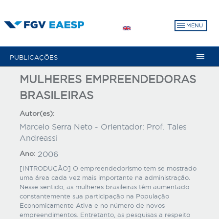
Pular
para
MENU
o
conteúdo
principal
PUBLICAÇÕES
MULHERES EMPREENDEDORAS
BRASILEIRAS
Autor(es):
Marcelo Serra Neto - Orientador: Prof. Tales
Andreassi
Ano:
2006
[INTRODUÇÃO] O empreendedorismo tem se mostrado
uma área cada vez mais importante na administração.
Nesse sentido, as mulheres brasileiras têm aumentado
constantemente sua participação na População
Economicamente Ativa e no número de novos
empreendimentos. Entretanto, as pesquisas a respeito