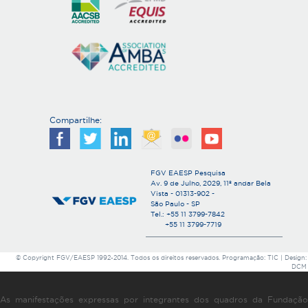
Compartilhe:
FGV EAESP Pesquisa
Av. 9 de Julho, 2029, 11º andar Bela
Vista - 01313-902 -
São Paulo - SP
Tel.: +55 11 3799-7842
+55 11 3799-7719
© Copyright FGV/EAESP 1992-2014. Todos os direitos reservados. Programação: TIC | Design:
DCM
As manifestações expressas por integrantes dos quadros da Fundação