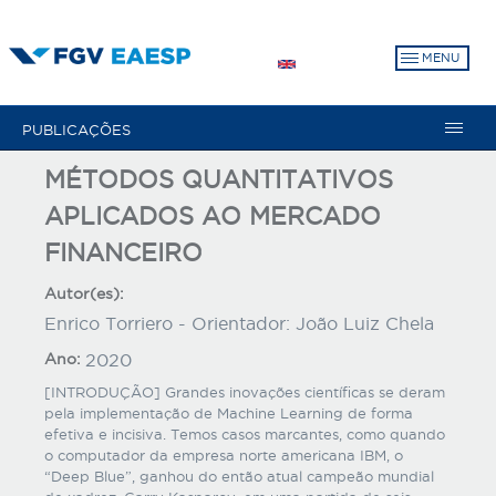
Pular
para
MENU
o
conteúdo
principal
PUBLICAÇÕES
MÉTODOS QUANTITATIVOS
APLICADOS AO MERCADO
FINANCEIRO
Autor(es):
Enrico Torriero - Orientador: João Luiz Chela
Ano:
2020
[INTRODUÇÃO] Grandes inovações científicas se deram
pela implementação de Machine Learning de forma
efetiva e incisiva. Temos casos marcantes, como quando
o computador da empresa norte americana IBM, o
“Deep Blue”, ganhou do então atual campeão mundial