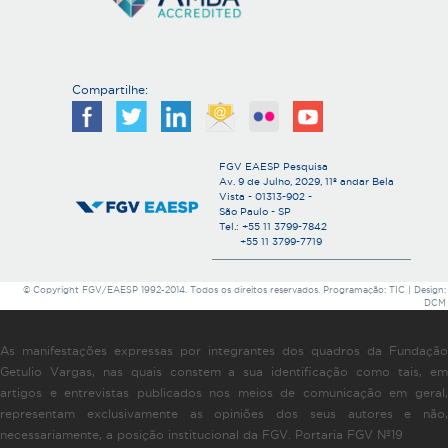
Compartilhe:
FGV EAESP Pesquisa
Av. 9 de Julho, 2029, 11º andar Bela
Vista - 01313-902 -
São Paulo - SP
Tel.: +55 11 3799-7842
+55 11 3799-7719
© Copyright FGV/EAESP 1992-2014. Todos os direitos reservados. Programação: TIC | Design:
DCM
As manifestações expressas por integrantes dos quadros da Fundação
Getulio Vargas, nas quais constem a sua identificação como tais, em
artigos e entrevistas publicados nos meios de comunicação em geral,
representam exclusivamente as opiniões dos seus autores e não,
necessariamente, a posição institucional da FGV. Portaria FGV Nº19