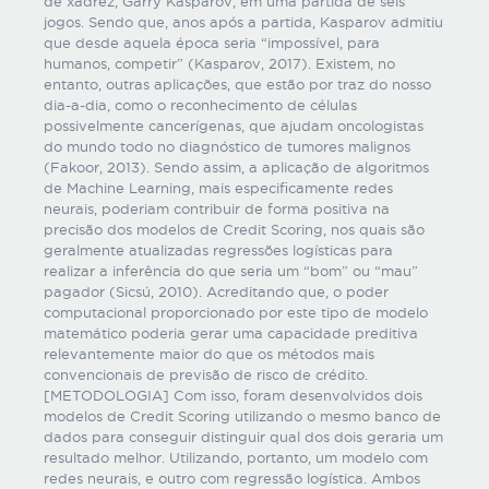
de xadrez, Garry Kasparov, em uma partida de seis
jogos. Sendo que, anos após a partida, Kasparov admitiu
que desde aquela época seria “impossível, para
humanos, competir” (Kasparov, 2017). Existem, no
entanto, outras aplicações, que estão por traz do nosso
dia-a-dia, como o reconhecimento de células
possivelmente cancerígenas, que ajudam oncologistas
do mundo todo no diagnóstico de tumores malignos
(Fakoor, 2013). Sendo assim, a aplicação de algoritmos
de Machine Learning, mais especificamente redes
neurais, poderiam contribuir de forma positiva na
precisão dos modelos de Credit Scoring, nos quais são
geralmente atualizadas regressões logísticas para
realizar a inferência do que seria um “bom” ou “mau”
pagador (Sicsú, 2010). Acreditando que, o poder
computacional proporcionado por este tipo de modelo
matemático poderia gerar uma capacidade preditiva
relevantemente maior do que os métodos mais
convencionais de previsão de risco de crédito.
[METODOLOGIA] Com isso, foram desenvolvidos dois
modelos de Credit Scoring utilizando o mesmo banco de
dados para conseguir distinguir qual dos dois geraria um
resultado melhor. Utilizando, portanto, um modelo com
redes neurais, e outro com regressão logística. Ambos