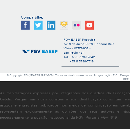
Compartilhe:
FGV EAESP Pesquisa
Av. 9 de Julho, 2029, 11º andar Bela
Vista - 01313-902 -
São Paulo - SP
Tel.: +55 11 3799-7842
+55 11 3799-7719
© Copyright FGV/EAESP 1992-2014. Todos os direitos reservados. Programação: TIC | Design:
DCM
As manifestações expressas por integrantes dos quadros da Fundação
Getulio Vargas, nas quais constem a sua identificação como tais, em
artigos e entrevistas publicados nos meios de comunicação em geral,
representam exclusivamente as opiniões dos seus autores e não,
necessariamente, a posição institucional da FGV. Portaria FGV Nº19