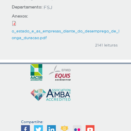
Departamento:
FSJ
Anexos:
o_estado_e_as_empresas_diante_do_desemprego_de_l
onga_duracao.pdf
2141 leituras
Compartilhe: