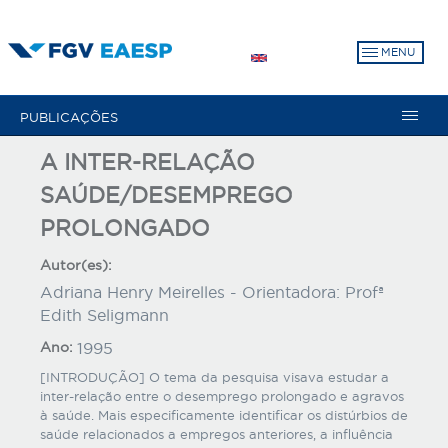
Pular
para
MENU
o
conteúdo
principal
PUBLICAÇÕES
A INTER-RELAÇÃO
SAÚDE/DESEMPREGO
PROLONGADO
Autor(es):
Adriana Henry Meirelles - Orientadora: Profª
Edith Seligmann
Ano:
1995
[INTRODUÇÃO] O tema da pesquisa visava estudar a
inter-relação entre o desemprego prolongado e agravos
à saúde. Mais especificamente identificar os distúrbios de
saúde relacionados a empregos anteriores, a influência