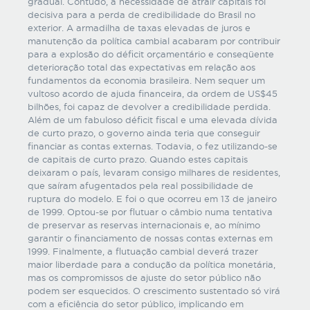
gradual. Contudo, a necessidade de atrair capitais foi
decisiva para a perda de credibilidade do Brasil no
exterior. A armadilha de taxas elevadas de juros e
manutenção da política cambial acabaram por contribuir
para a explosão do déficit orçamentário e conseqüente
deterioração total das expectativas em relação aos
fundamentos da economia brasileira. Nem sequer um
vultoso acordo de ajuda financeira, da ordem de US$45
bilhões, foi capaz de devolver a credibilidade perdida.
Além de um fabuloso déficit fiscal e uma elevada dívida
de curto prazo, o governo ainda teria que conseguir
financiar as contas externas. Todavia, o fez utilizando-se
de capitais de curto prazo. Quando estes capitais
deixaram o país, levaram consigo milhares de residentes,
que saíram afugentados pela real possibilidade de
ruptura do modelo. E foi o que ocorreu em 13 de janeiro
de 1999. Optou-se por flutuar o câmbio numa tentativa
de preservar as reservas internacionais e, ao mínimo
garantir o financiamento de nossas contas externas em
1999. Finalmente, a flutuação cambial deverá trazer
maior liberdade para a condução da política monetária,
mas os compromissos de ajuste do setor público não
podem ser esquecidos. O crescimento sustentado só virá
com a eficiência do setor público, implicando em