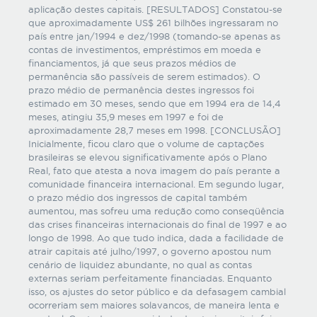
aplicação destes capitais. [RESULTADOS] Constatou-se
que aproximadamente US$ 261 bilhões ingressaram no
país entre jan/1994 e dez/1998 (tomando-se apenas as
contas de investimentos, empréstimos em moeda e
financiamentos, já que seus prazos médios de
permanência são passíveis de serem estimados). O
prazo médio de permanência destes ingressos foi
estimado em 30 meses, sendo que em 1994 era de 14,4
meses, atingiu 35,9 meses em 1997 e foi de
aproximadamente 28,7 meses em 1998. [CONCLUSÃO]
Inicialmente, ficou claro que o volume de captações
brasileiras se elevou significativamente após o Plano
Real, fato que atesta a nova imagem do país perante a
comunidade financeira internacional. Em segundo lugar,
o prazo médio dos ingressos de capital também
aumentou, mas sofreu uma redução como conseqüência
das crises financeiras internacionais do final de 1997 e ao
longo de 1998. Ao que tudo indica, dada a facilidade de
atrair capitais até julho/1997, o governo apostou num
cenário de liquidez abundante, no qual as contas
externas seriam perfeitamente financiadas. Enquanto
isso, os ajustes do setor público e da defasagem cambial
ocorreriam sem maiores solavancos, de maneira lenta e