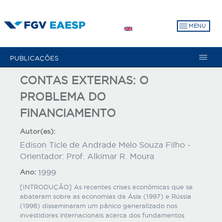
Pular
para
MENU
o
conteúdo
principal
PUBLICAÇÕES
CONTAS EXTERNAS: O
PROBLEMA DO
FINANCIAMENTO
Autor(es):
Edison Ticle de Andrade Melo Souza Filho -
Orientador: Prof. Alkimar R. Moura
Ano:
1999
[INTRODUÇÃO] As recentes crises econômicas que se
abateram sobre as economias da Ásia (1997) e Rússia
(1998) disseminaram um pânico generalizado nos
investidores internacionais acerca dos fundamentos