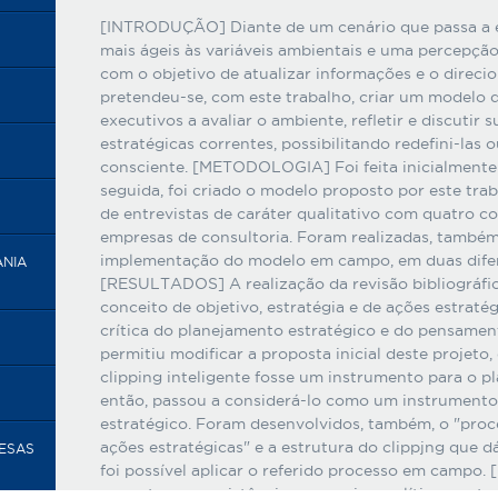
[INTRODUÇÃO] Diante de um cenário que passa a e
mais ágeis às variáveis ambientais e uma percepçã
com o objetivo de atualizar informações e o direci
pretendeu-se, com este trabalho, criar um modelo q
executivos a avaliar o ambiente, refletir e discutir s
estratégicas correntes, possibilitando redefini-las
consciente. [METODOLOGIA] Foi feita inicialmente 
seguida, foi criado o modelo proposto por este trab
de entrevistas de caráter qualitativo com quatro co
empresas de consultoria. Foram realizadas, também
implementação do modelo em campo, em duas difere
ANIA
[RESULTADOS] A realização da revisão bibliográfic
conceito de objetivo, estratégia e de ações estratég
crítica do planejamento estratégico e do pensament
permitiu modificar a proposta inicial deste projeto,
clipping inteligente fosse um instrumento para o pl
então, passou a considerá-lo como um instrument
estratégico. Foram desenvolvidos, também, o "proce
ações estratégicas" e a estrutura do clippjng que d
RESAS
foi possível aplicar o referido processo em camp
encontraram resistências pessoais e políticas na te