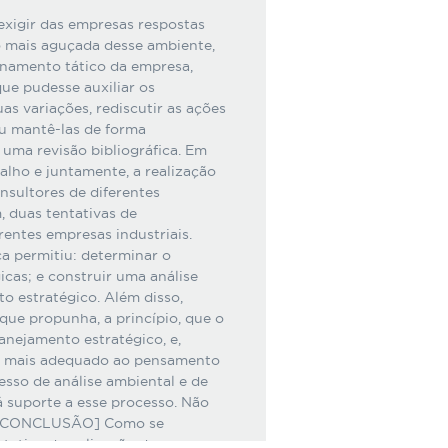
xigir das empresas respostas
o mais aguçada desse ambiente,
onamento tático da empresa,
ue pudesse auxiliar os
uas variações, rediscutir as ações
 ou mantê-las de forma
uma revisão bibliográfica. Em
alho e juntamente, a realização
nsultores de diferentes
, duas tentativas de
ntes empresas industriais.
a permitiu: determinar o
icas; e construir uma análise
o estratégico. Além disso,
 que propunha, a princípio, que o
anejamento estratégico, e,
o mais adequado ao pensamento
sso de análise ambiental e de
á suporte a esse processo. Não
o. [CONCLUSÃO] Como se
ntativa de aplicação do processo