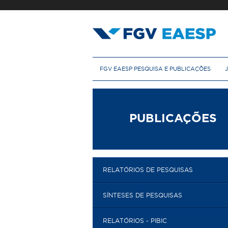
Pular
para
o
conteúdo
principal
M
FGV EAESP PESQUISA E PUBLICAÇÕES
e
n
u
p
r
PUBLICAÇÕES
i
n
c
i
p
RELATÓRIOS DE PESQUISAS
a
l
SÍNTESES DE PESQUISAS
RELATÓRIOS - PIBIC