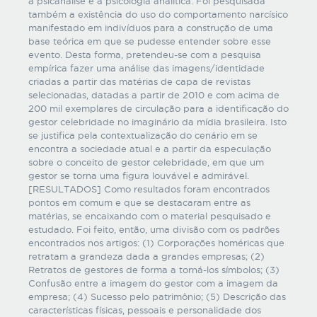
a psicanálise e a psicologia analítica. Foi pesquisada
também a existência do uso do comportamento narcísico
manifestado em indivíduos para a construção de uma
base teórica em que se pudesse entender sobre esse
evento. Desta forma, pretendeu-se com a pesquisa
empírica fazer uma análise das imagens/identidade
criadas a partir das matérias de capa de revistas
selecionadas, datadas a partir de 2010 e com acima de
200 mil exemplares de circulação para a identificação do
gestor celebridade no imaginário da mídia brasileira. Isto
se justifica pela contextualização do cenário em se
encontra a sociedade atual e a partir da especulação
sobre o conceito de gestor celebridade, em que um
gestor se torna uma figura louvável e admirável.
[RESULTADOS] Como resultados foram encontrados
pontos em comum e que se destacaram entre as
matérias, se encaixando com o material pesquisado e
estudado. Foi feito, então, uma divisão com os padrões
encontrados nos artigos: (1) Corporações homéricas que
retratam a grandeza dada a grandes empresas; (2)
Retratos de gestores de forma a torná-los símbolos; (3)
Confusão entre a imagem do gestor com a imagem da
empresa; (4) Sucesso pelo patrimônio; (5) Descrição das
características físicas, pessoais e personalidade dos