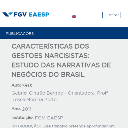
Pular
para
MENU
o
conteúdo
principal
PUBLICAÇÕES
CARACTERÍSTICAS DOS
GESTOES NARCISISTAS:
ESTUDO DAS NARRATIVAS DE
NEGÓCIOS DO BRASIL
Autor(es):
Gabriel Cintrão Bergoc - Orientadora: Profª
Roseli Morena Porto
Ano:
2011
Instituição:
FGV-EAESP
[INTRODUÇÃO] Esse trabalho pretende aprofundar um