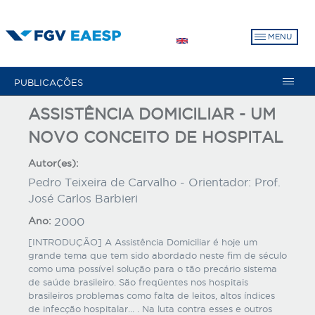
Pular
para
MENU
o
conteúdo
principal
PUBLICAÇÕES
ASSISTÊNCIA DOMICILIAR - UM
NOVO CONCEITO DE HOSPITAL
Autor(es):
Pedro Teixeira de Carvalho - Orientador: Prof.
José Carlos Barbieri
Ano:
2000
[INTRODUÇÃO] A Assistência Domiciliar é hoje um
grande tema que tem sido abordado neste fim de século
como uma possível solução para o tão precário sistema
de saúde brasileiro. São freqüentes nos hospitais
brasileiros problemas como falta de leitos, altos índices
de infecção hospitalar... . Na luta contra esses e outros