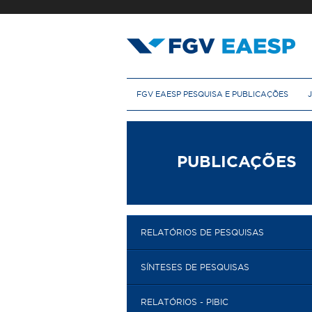
Pular
para
o
conteúdo
principal
M
FGV EAESP PESQUISA E PUBLICAÇÕES
e
n
u
p
r
PUBLICAÇÕES
i
n
c
i
p
RELATÓRIOS DE PESQUISAS
a
l
SÍNTESES DE PESQUISAS
RELATÓRIOS - PIBIC