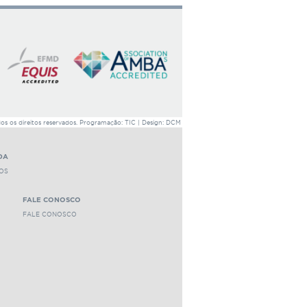
1713 leituras
 os direitos reservados. Programação: TIC | Design: DCM
DA
OS
FALE CONOSCO
FALE CONOSCO