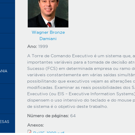
Wagner Bronze
Damiani
Ano:
1999
A Torre de Comando Executivo é um sistema que, a
importantes variáveis para a tomada de decisão atr
Sucesso (FCS) em determinada empresa ou ramo de 
ANIA
variáveis constantemente em várias saídas simultân
possibilitando que executivos vejam as alterações d
modificadas. Examinar as reais possibilidades dos 
Executivo (ou EIS – Executive Information Systems)
dispensem o uso intensivo do teclado e do mouse p
de sistema é o objetivo deste trabalho.
Número de páginas:
64
RESAS
Anexos:
Rel25-1999.pdf