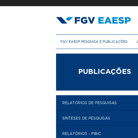
Pular
para
o
conteúdo
principal
M
FGV EAESP PESQUISA E PUBLICAÇÕES
e
n
u
p
r
PUBLICAÇÕES
i
n
c
i
p
RELATÓRIOS DE PESQUISAS
a
l
SÍNTESES DE PESQUISAS
RELATÓRIOS - PIBIC