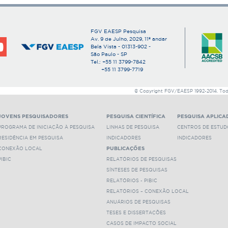
FGV EAESP Pesquisa
Av. 9 de Julho, 2029, 11º andar
Bela Vista - 01313-902 -
São Paulo - SP
Tel.: +55 11 3799-7842
+55 11 3799-7719
© Copyright FGV/EAESP 1992-2014. Todos
JOVENS PESQUISADORES
PESQUISA CIENTÍFICA
PESQUISA APLICA
PROGRAMA DE INICIAÇÃO À PESQUISA
LINHAS DE PESQUISA
CENTROS DE ESTUD
RESIDÊNCIA EM PESQUISA
INDICADORES
INDICADORES
CONEXÃO LOCAL
PUBLICAÇÕES
PIBIC
RELATÓRIOS DE PESQUISAS
SÍNTESES DE PESQUISAS
RELATÓRIOS - PIBIC
RELATÓRIOS – CONEXÃO LOCAL
ANUÁRIOS DE PESQUISAS
TESES E DISSERTAÇÕES
CASOS DE IMPACTO SOCIAL