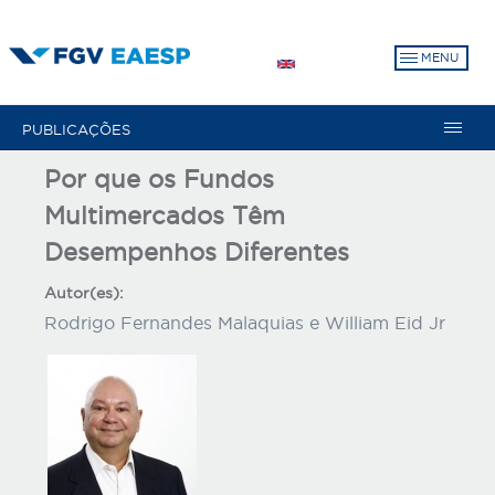
Pular
para
MENU
o
conteúdo
principal
PUBLICAÇÕES
Por que os Fundos
Multimercados Têm
Desempenhos Diferentes
Autor(es):
Rodrigo Fernandes Malaquias e William Eid Jr