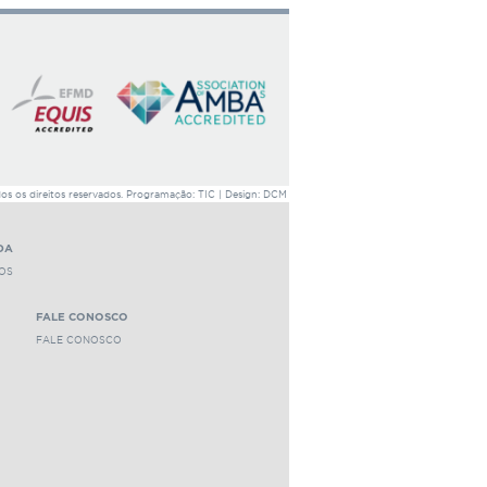
1458 leituras
 os direitos reservados. Programação: TIC | Design: DCM
DA
OS
FALE CONOSCO
FALE CONOSCO