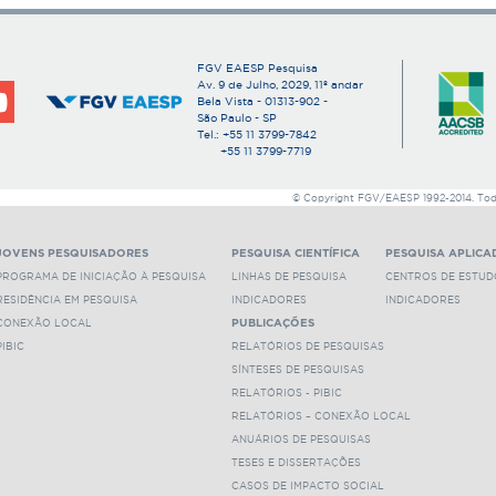
Rel 41-2001.pdf
FGV EAESP Pesquisa
Av. 9 de Julho, 2029, 11º andar
Bela Vista - 01313-902 -
São Paulo - SP
Tel.: +55 11 3799-7842
+55 11 3799-7719
© Copyright FGV/EAESP 1992-2014. Todos
JOVENS PESQUISADORES
PESQUISA CIENTÍFICA
PESQUISA APLICA
PROGRAMA DE INICIAÇÃO À PESQUISA
LINHAS DE PESQUISA
CENTROS DE ESTUD
RESIDÊNCIA EM PESQUISA
INDICADORES
INDICADORES
CONEXÃO LOCAL
PUBLICAÇÕES
PIBIC
RELATÓRIOS DE PESQUISAS
SÍNTESES DE PESQUISAS
RELATÓRIOS - PIBIC
RELATÓRIOS – CONEXÃO LOCAL
ANUÁRIOS DE PESQUISAS
TESES E DISSERTAÇÕES
CASOS DE IMPACTO SOCIAL