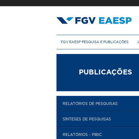
Pular
para
o
conteúdo
principal
M
FGV EAESP PESQUISA E PUBLICAÇÕES
e
n
u
p
r
PUBLICAÇÕES
i
n
c
i
p
RELATÓRIOS DE PESQUISAS
a
l
SÍNTESES DE PESQUISAS
RELATÓRIOS - PIBIC