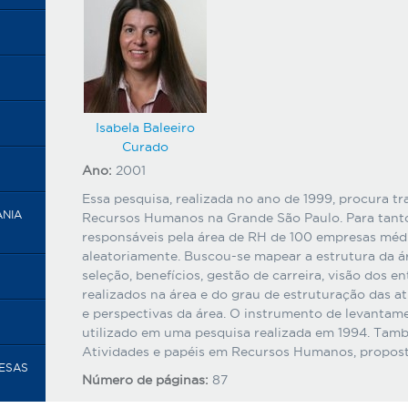
Isabela Baleeiro
Curado
Ano:
2001
Essa pesquisa, realizada no ano de 1999, procura tr
ANIA
Recursos Humanos na Grande São Paulo. Para tanto
responsáveis pela área de RH de 100 empresas médi
aleatoriamente. Buscou-se mapear a estrutura da á
seleção, benefícios, gestão de carreira, visão dos e
realizados na área e do grau de estruturação das at
e perspectivas da área. O instrumento de levanta
utilizado em uma pesquisa realizada em 1994. També
Atividades e papéis em Recursos Humanos, proposta
RESAS
Número de páginas:
87
Anexos: