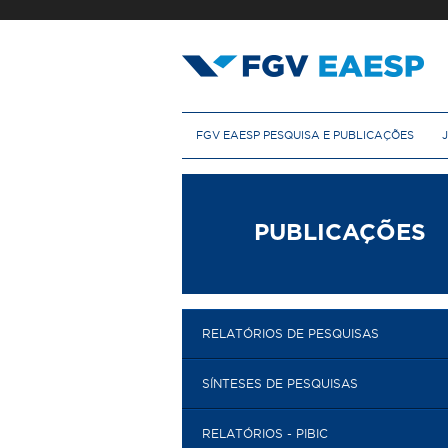
Pular
para
o
conteúdo
principal
M
FGV EAESP PESQUISA E PUBLICAÇÕES
e
n
u
p
r
PUBLICAÇÕES
i
n
c
i
p
RELATÓRIOS DE PESQUISAS
a
l
SÍNTESES DE PESQUISAS
RELATÓRIOS - PIBIC