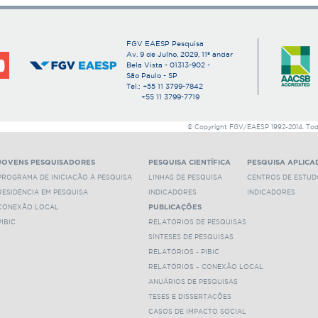
quadro atual dos atuais sistemas de bem-estar (Wel
norte-americana e francesa.
Número de páginas:
67
FGV EAESP Pesquisa
Av. 9 de Julho, 2029, 11º andar
Anexos:
Bela Vista - 01313-902 -
São Paulo - SP
P00165_1.pdf
Tel.: +55 11 3799-7842
+55 11 3799-7719
© Copyright FGV/EAESP 1992-2014. Todos
JOVENS PESQUISADORES
PESQUISA CIENTÍFICA
PESQUISA APLICA
PROGRAMA DE INICIAÇÃO À PESQUISA
LINHAS DE PESQUISA
CENTROS DE ESTUD
RESIDÊNCIA EM PESQUISA
INDICADORES
INDICADORES
CONEXÃO LOCAL
PUBLICAÇÕES
PIBIC
RELATÓRIOS DE PESQUISAS
SÍNTESES DE PESQUISAS
RELATÓRIOS - PIBIC
RELATÓRIOS – CONEXÃO LOCAL
ANUÁRIOS DE PESQUISAS
TESES E DISSERTAÇÕES
CASOS DE IMPACTO SOCIAL