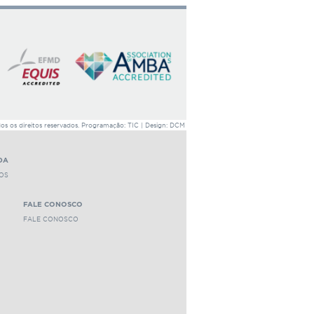
fare State) na sociedade civil
1506 leituras
 os direitos reservados. Programação: TIC | Design: DCM
DA
OS
FALE CONOSCO
FALE CONOSCO