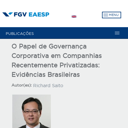
Pular
para
MENU
o
conteúdo
principal
PUBLICAÇÕES
O Papel de Governança
Corporativa em Companhias
Recentemente Privatizadas:
Evidências Brasileiras
Autor(es):
Richard Saito