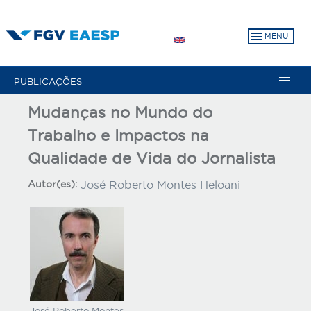
Pular
para
MENU
o
conteúdo
principal
PUBLICAÇÕES
Mudanças no Mundo do
Trabalho e Impactos na
Qualidade de Vida do Jornalista
Autor(es):
José Roberto Montes Heloani
José Roberto Montes