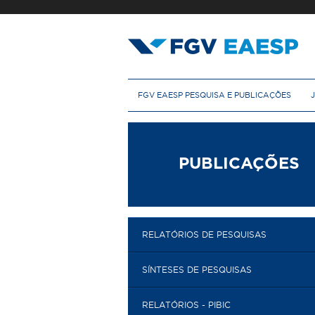
Pular
para
o
conteúdo
principal
M
FGV EAESP PESQUISA E PUBLICAÇÕES
e
n
u
p
r
PUBLICAÇÕES
i
n
c
i
p
RELATÓRIOS DE PESQUISAS
a
l
SÍNTESES DE PESQUISAS
RELATÓRIOS - PIBIC