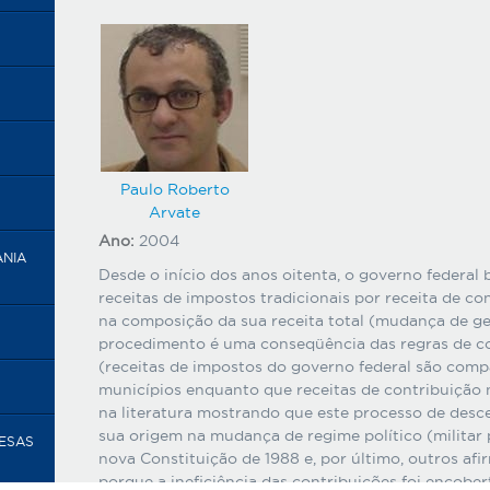
Paulo Roberto
Arvate
Ano:
2004
ANIA
Desde o início dos anos oitenta, o governo federal b
receitas de impostos tradicionais por receita de co
na composição da sua receita total (mudança de ge
procedimento é uma conseqüência das regras de c
(receitas de impostos do governo federal são comp
municípios enquanto que receitas de contribuição
na literatura mostrando que este processo de desce
sua origem na mudança de regime político (militar
RESAS
nova Constituição de 1988 e, por último, outros afi
porque a ineficiência das contribuições foi encobert