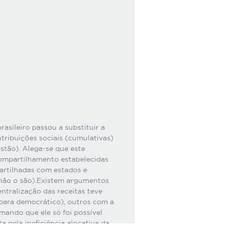
rasileiro passou a substituir a
ntribuições sociais (cumulativas)
stão). Alega-se que este
ompartilhamento estabelecidas
artilhadas com estados e
 não o são).Existem argumentos
ntralização das receitas teve
 para democrático), outros com a
rmando que ele só foi possível
a pela ineficiência alocativa da