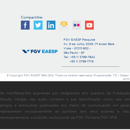
Compartilhe:
FGV EAESP Pesquisa
Av. 9 de Julho, 2029, 11º andar Bela
Vista - 01313-902 -
São Paulo - SP
Tel.: +55 11 3799-7842
+55 11 3799-7719
© Copyright FGV/EAESP 1992-2014. Todos os direitos reservados. Programação: TIC | Design:
DCM
As manifestações expressas por integrantes dos quadros da Fundação
Getulio Vargas, nas quais constem a sua identificação como tais, em
artigos e entrevistas publicados nos meios de comunicação em geral,
representam exclusivamente as opiniões dos seus autores e não,
necessariamente, a posição institucional da FGV. Portaria FGV Nº19