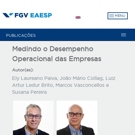
Pular
para
MENU
o
conteúdo
principal
PUBLICAÇÕES
Medindo o Desempenho
Operacional das Empresas
Autor(es):
Ely Laureano Paiva, João Mário Csillag, Luiz
Artur Ledur Brito, Marcos Vasconcellos e
Susana Pereira