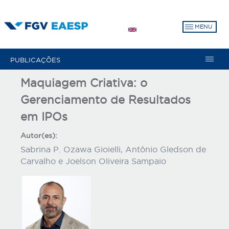
Pular
para
MENU
o
conteúdo
principal
PUBLICAÇÕES
Maquiagem Criativa: o
Gerenciamento de Resultados
em IPOs
Autor(es):
Sabrina P. Ozawa Gioielli, Antônio Gledson de
Carvalho e Joelson Oliveira Sampaio