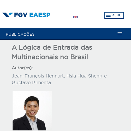
Pular
para
MENU
o
conteúdo
principal
PUBLICAÇÕES
A Lógica de Entrada das
Multinacionais no Brasil
Autor(es):
Jean-François Hennart, Hsia Hua Sheng e
Gustavo Pimenta