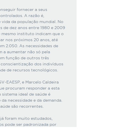
nseguir fornecer a seus
ontrolados. A razão é,
e vida da população mundial. No
is de dez anos entre 1980 e 2009
e mesmo instituto indicam que o
r nos próximos 20 anos, até
em 2.050. As necessidades de
m a aumentar não só pela
m função de outros três
 conscientização dos indivíduos
de de recursos tecnológicos.
GV-EAESP, e Marcelo Caldeira
ue procuram responder a esta
 sistema ideal de saúde é
e da necessidade e da demanda.
aúde são recorrentes.
já foram muito estudados,
ços pode ser padronizada por