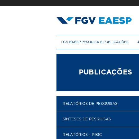
Pular
para
o
conteúdo
principal
M
FGV EAESP PESQUISA E PUBLICAÇÕES
e
n
u
p
r
PUBLICAÇÕES
i
n
c
i
p
RELATÓRIOS DE PESQUISAS
a
l
SÍNTESES DE PESQUISAS
RELATÓRIOS - PIBIC