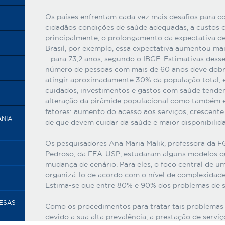
Os países enfrentam cada vez mais desafios para co
cidadãos condições de saúde adequadas, a custos c
principalmente, o prolongamento da expectativa d
Brasil, por exemplo, essa expectativa aumentou ma
– para 73,2 anos, segundo o IBGE. Estimativas dess
número de pessoas com mais de 60 anos deve dobra
atingir aproximadamente 30% da população total, 
cuidados, investimentos e gastos com saúde tende
alteração da pirâmide populacional como também e
fatores: aumento do acesso aos serviços, crescente
ANIA
de que devem cuidar da saúde e maior disponibilida
Os pesquisadores Ana Maria Malik, professora da F
Pedroso, da FEA-USP, estudaram alguns modelos q
mudança de cenário. Para eles, o foco central de um
organizá-lo de acordo com o nível de complexidad
Estima-se que entre 80% e 90% dos problemas de s
RESAS
Como os procedimentos para tratar tais problemas 
devido a sua alta prevalência, a prestação de servi