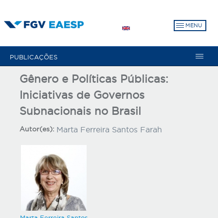
Pular
para
MENU
o
conteúdo
principal
PUBLICAÇÕES
Gênero e Políticas Públicas:
Iniciativas de Governos
Subnacionais no Brasil
Autor(es):
Marta Ferreira Santos Farah
Marta Ferreira Santos