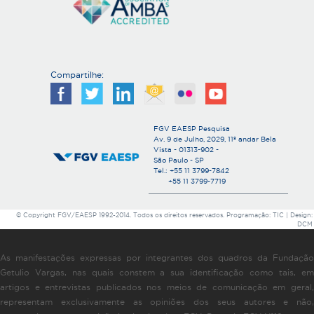
Compartilhe:
FGV EAESP Pesquisa
Av. 9 de Julho, 2029, 11º andar Bela
Vista - 01313-902 -
São Paulo - SP
Tel.: +55 11 3799-7842
+55 11 3799-7719
© Copyright FGV/EAESP 1992-2014. Todos os direitos reservados. Programação: TIC | Design:
DCM
As manifestações expressas por integrantes dos quadros da Fundação
Getulio Vargas, nas quais constem a sua identificação como tais, em
artigos e entrevistas publicados nos meios de comunicação em geral,
representam exclusivamente as opiniões dos seus autores e não,