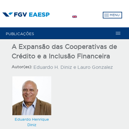
Pular
para
MENU
o
conteúdo
principal
PUBLICAÇÕES
A Expansão das Cooperativas de
Crédito e a Inclusão Financeira
Autor(es):
Eduardo H. Diniz e Lauro Gonzalez
Eduardo Henrique
Diniz