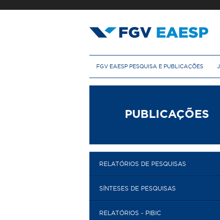
Pular
para
o
conteúdo
principal
M
FGV EAESP PESQUISA E PUBLICAÇÕES
e
n
u
p
r
PUBLICAÇÕES
i
n
c
i
p
RELATÓRIOS DE PESQUISAS
a
l
SÍNTESES DE PESQUISAS
RELATÓRIOS - PIBIC