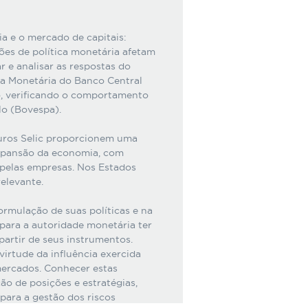
ia e o mercado de capitais:
sões de política monetária afetam
 e analisar as respostas do
ca Monetária do Banco Central
o, verificando o comportamento
lo (Bovespa).
juros Selic proporcionem uma
 expansão da economia, com
 pelas empresas. Nos Estados
relevante.
ormulação de suas políticas e na
para a autoridade monetária ter
partir de seus instrumentos.
irtude da influência exercida
mercados. Conhecer estas
ão de posições e estratégias,
ara a gestão dos riscos