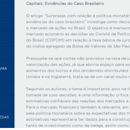
Capitais: Evidências do Caso Brasileiro
O artigo “Surpresas com relação à política monetár
evidências do caso brasileiro” investiga como deci
o mercado de ações no Brasil. O objetivo é mensurar
mercado acionário às decisões do Comitê de Políti
do Brasil (COPOM) em relação à taxa básica de jur
do índice agregado da Bolsa de Valores de São Pau
Pressupõe-se que cortes não previstos na taxa de 
valorização das ações, já que abriria espaço para
ANIA
aumentos dos lucros e dos dividendos distribuídos
Unidos e na Inglaterra, trata-se de um canal muito 
Segundo os autores, o tema é importante, pois na f
tomada de suas decisões, é uma informação crítica 
estimativas confiáveis das reações dos mercados a 
Para o mercado financeiro também é relevante, em v
pela política monetária sobre as expectativas dos 
RESAS
estimativas representaria ter dados para a construç
tanto de investimento como de hedge, assim como p