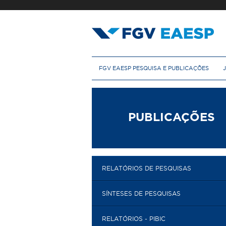
Pular
para
o
conteúdo
principal
M
FGV EAESP PESQUISA E PUBLICAÇÕES
e
n
u
p
r
PUBLICAÇÕES
i
n
c
i
p
RELATÓRIOS DE PESQUISAS
a
l
SÍNTESES DE PESQUISAS
RELATÓRIOS - PIBIC