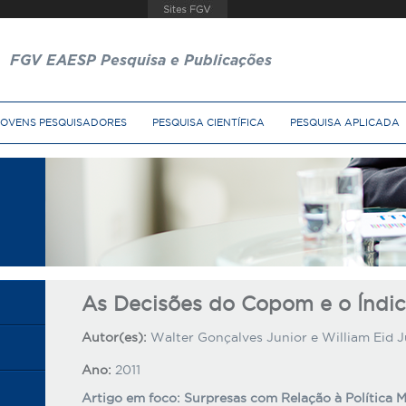
FGV EAESP Pesquisa e Publicações
JOVENS PESQUISADORES
PESQUISA CIENTÍFICA
PESQUISA APLICADA
As Decisões do Copom e o Índi
Autor(es):
Walter Gonçalves Junior e William Eid J
Ano:
2011
Artigo em foco: Surpresas com Relação à Política 