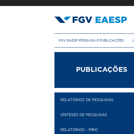
Pular
para
o
conteúdo
principal
M
FGV EAESP PESQUISA E PUBLICAÇÕES
e
n
u
p
r
PUBLICAÇÕES
i
n
c
i
p
RELATÓRIOS DE PESQUISAS
a
l
SÍNTESES DE PESQUISAS
RELATÓRIOS - PIBIC