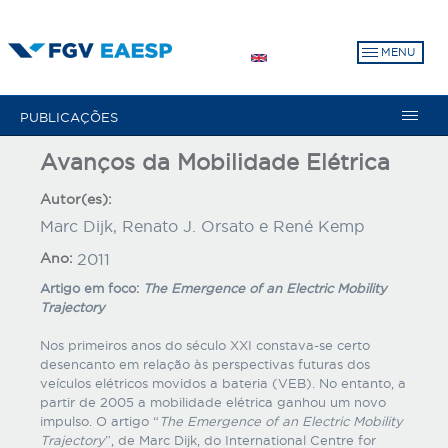
Pular
para
MENU
o
conteúdo
principal
PUBLICAÇÕES
Avanços da Mobilidade Elétrica
Autor(es):
Marc Dijk, Renato J. Orsato e René Kemp
Ano:
2011
Artigo em foco:
The Emergence of an Electric Mobility
Trajectory
Nos primeiros anos do século XXI constava-se certo
desencanto em relação às perspectivas futuras dos
veículos elétricos movidos a bateria (VEB). No entanto, a
partir de 2005 a mobilidade elétrica ganhou um novo
impulso. O artigo “
The Emergence of an Electric Mobility
Trajectory
”, de Marc Dijk, do International Centre for