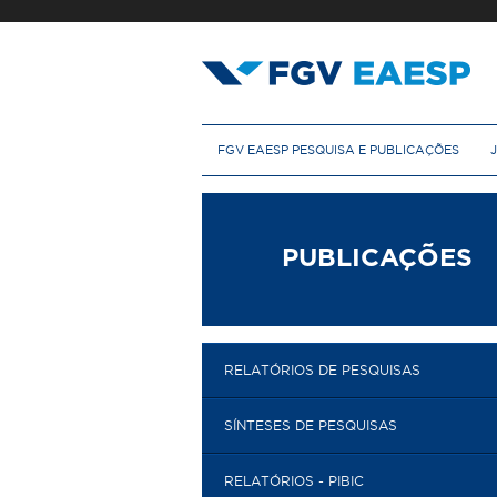
Pular
para
o
conteúdo
principal
M
FGV EAESP PESQUISA E PUBLICAÇÕES
e
n
u
p
r
PUBLICAÇÕES
i
n
c
i
p
RELATÓRIOS DE PESQUISAS
a
l
SÍNTESES DE PESQUISAS
RELATÓRIOS - PIBIC