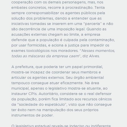
cooperação com os demais personagens, mas, nos
embates concretos, recorre à procrastinação. Tenta
sempre corresponsabilizar os agentes públicos pela
solução dos problemas, dando a entender que as
iniciativas tomadas se inserem em uma “parceria” e não
são decorrência de uma imposição legal. Quando as
acusações externas chegam ao limite, a empresa
defende que a população é culpada pela contaminação,
por usar formicidas, e aciona a justiça para impedir os
exames toxicológicos nos moradores. “
Nesses momentos,
todas as máscaras da empresa caem
”, diz Alves.
A prefeitura, que poderia ter um papel primordial,
mostra-se incapaz de coordenar seus membros e
articular os agentes externos. Seu órgão ambiental
tampouco consegue atuar eficazmente. Na área
municipal, apenas o legislativo mostra-se atuante, ao
instaurar CPIs. Autoritário, considera-se o real defensor
da população, porém fica limitado aos recursos cênicos
da “sociedade do espetáculo”, visto que não consegue
ter êxito nem na manipulação dos seus próprios
instrumentos de poder.
O legislativo estadual revela-se indeciso ou indiferente.