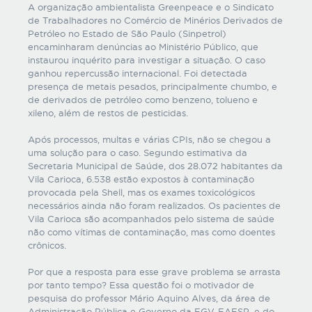
A organização ambientalista Greenpeace e o Sindicato
de Trabalhadores no Comércio de Minérios Derivados de
Petróleo no Estado de São Paulo (Sinpetrol)
encaminharam denúncias ao Ministério Público, que
instaurou inquérito para investigar a situação. O caso
ganhou repercussão internacional. Foi detectada
presença de metais pesados, principalmente chumbo, e
de derivados de petróleo como benzeno, tolueno e
xileno, além de restos de pesticidas.
Após processos, multas e várias CPIs, não se chegou a
uma solução para o caso. Segundo estimativa da
Secretaria Municipal de Saúde, dos 28.072 habitantes da
Vila Carioca, 6.538 estão expostos à contaminação
provocada pela Shell, mas os exames toxicológicos
necessários ainda não foram realizados. Os pacientes de
Vila Carioca são acompanhados pelo sistema de saúde
não como vítimas de contaminação, mas como doentes
crônicos.
Por que a resposta para esse grave problema se arrasta
por tanto tempo? Essa questão foi o motivador de
pesquisa do professor Mário Aquino Alves, da área de
Administração Pública e Governo da FGV-EAESP, e do