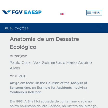
Pular
para
MENU
o
conteúdo
principal
PUBLICAÇÕES
Anatomia de um Desastre
Ecológico
Autor(es):
Paulo Cesar Vaz Guimarães e Mario Aquino
Alves
Ano:
2011
Artigo em foco: On the Heuristic of the Analysis of
Sensemaking: an Example for Accidents Involving
Continuous Pollution
Em 1993, A Shell foi acusada de contaminar o solo no
bairro paulistano da Vila Carioca, no Distrito do Ipiranga.