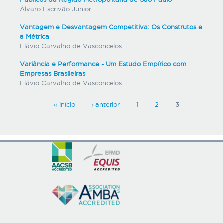
Álvaro Escrivão Junior
Vantagem e Desvantagem Competitiva: Os Construtos e
a Métrica
Flávio Carvalho de Vasconcelos
Variância e Performance - Um Estudo Empírico com
Empresas Brasileiras
Flávio Carvalho de Vasconcelos
P
« início
‹ anterior
1
2
3
á
g
i
n
a
s