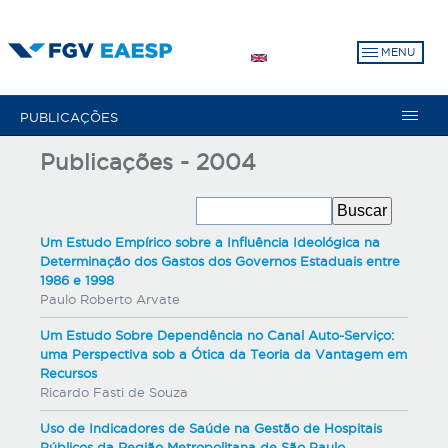
Pular
para
MENU
o
conteúdo
principal
PUBLICAÇÕES
Publicações - 2004
Um Estudo Empírico sobre a Influência Ideológica na
Determinação dos Gastos dos Governos Estaduais entre
1986 e 1998
Paulo Roberto Arvate
Um Estudo Sobre Dependência no Canal Auto-Serviço:
uma Perspectiva sob a Ótica da Teoria da Vantagem em
Recursos
Ricardo Fasti de Souza
Uso de Indicadores de Saúde na Gestão de Hospitais
Públicos da Região Metropolitana de São Paulo