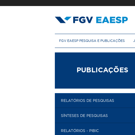
Pular
para
o
conteúdo
principal
M
FGV EAESP PESQUISA E PUBLICAÇÕES
e
n
u
p
r
PUBLICAÇÕES
i
n
c
i
p
RELATÓRIOS DE PESQUISAS
a
l
SÍNTESES DE PESQUISAS
RELATÓRIOS - PIBIC