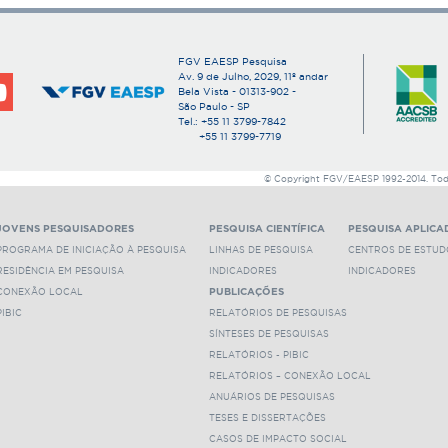
Avaliação de Métodos Numéricos para Precificação 
Mercado Brasileiro
Richard Saito
FGV EAESP Pesquisa
Av. 9 de Julho, 2029, 11º andar
Bela Vista - 01313-902 -
Comércio Eletrônico - Uma Oportunidade para Estr
São Paulo - SP
Consumidor e Empresas?
Tel.: +55 11 3799-7842
Rubens da Costa Santos
+55 11 3799-7719
Comércio Eletrônico: Aspectos e Benefícios
© Copyright FGV/EAESP 1992-2014. Todos
Alberto Luiz Albertin
JOVENS PESQUISADORES
PESQUISA CIENTÍFICA
PESQUISA APLICA
Efeitos da Estabilização e da Abertura Comercial so
PROGRAMA DE INICIAÇÃO À PESQUISA
LINHAS DE PESQUISA
CENTROS DE ESTUD
Maria Carolina da Silva Leme
RESIDÊNCIA EM PESQUISA
INDICADORES
INDICADORES
Enxugamentos de Pessoal em Empresas no Brasil: 
CONEXÃO LOCAL
PUBLICAÇÕES
sobre Moderadores Organizacionais dos Efeitos de
PIBIC
RELATÓRIOS DE PESQUISAS
Empresa e Indivíduo
SÍNTESES DE PESQUISAS
Miguel Pinto Caldas
RELATÓRIOS - PIBIC
RELATÓRIOS – CONEXÃO LOCAL
Estabilidade Política, Poupança Privada e Crescimen
ANUÁRIOS DE PESQUISAS
Marcos Fernandes Gonçalves da Silva
TESES E DISSERTAÇÕES
CASOS DE IMPACTO SOCIAL