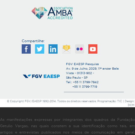
Compartilhe:
FGV EAESP Pesquisa
Av. 9 de Julho, 2029, 11º andar Bela
Vista - 01313-902 -
São Paulo - SP
Tel.: +55 11 3799-7842
+55 11 3799-7719
© Copyright FGV/EAESP 1992-2014. Todos os direitos reservados. Programação: TIC | Design:
DCM
As manifestações expressas por integrantes dos quadros da Fundação
Getulio Vargas, nas quais constem a sua identificação como tais, em
artigos e entrevistas publicados nos meios de comunicação em geral,