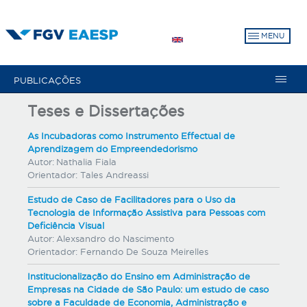
Pular
para
MENU
o
conteúdo
principal
PUBLICAÇÕES
Teses e Dissertações
As Incubadoras como Instrumento Effectual de
Aprendizagem do Empreendedorismo
Autor:
Nathalia Fiala
Orientador:
Tales Andreassi
Estudo de Caso de Facilitadores para o Uso da
Tecnologia de Informação Assistiva para Pessoas com
Deficiência Visual
Autor:
Alexsandro do Nascimento
Orientador:
Fernando De Souza Meirelles
Institucionalização do Ensino em Administração de
Empresas na Cidade de São Paulo: um estudo de caso
sobre a Faculdade de Economia, Administração e