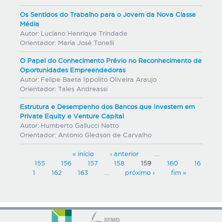
Os Sentidos do Trabalho para o Jovem da Nova Classe
Média
Autor:
Luciano Henrique Trindade
Orientador:
Maria José Tonelli
O Papel do Conhecimento Prévio no Reconhecimento de
Oportunidades Empreendedoras
Autor:
Felipe Baeta Ippolito Oliveira Araujo
Orientador:
Tales Andreassi
Estrutura e Desempenho dos Bancos que Investem em
Private Equity e Venture Capital
Autor:
Humberto Gallucci Netto
Orientador:
Antonio Gledson de Carvalho
P
« início
‹ anterior
…
155
156
157
158
159
160
16
á
1
162
163
…
próximo ›
fim »
g
i
n
a
s