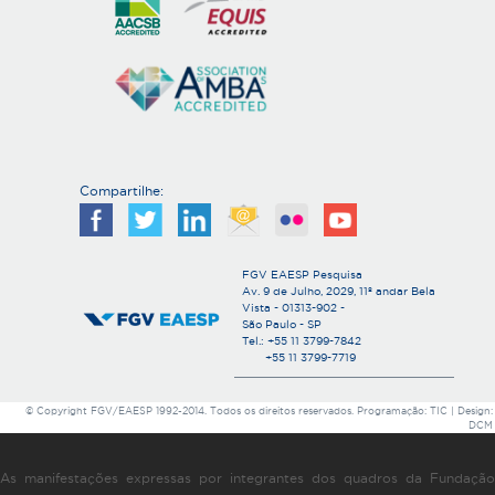
Compartilhe:
FGV EAESP Pesquisa
Av. 9 de Julho, 2029, 11º andar Bela
Vista - 01313-902 -
São Paulo - SP
Tel.: +55 11 3799-7842
+55 11 3799-7719
© Copyright FGV/EAESP 1992-2014. Todos os direitos reservados. Programação: TIC | Design:
DCM
As manifestações expressas por integrantes dos quadros da Fundação