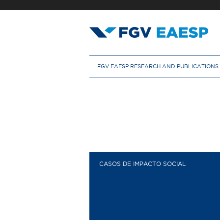
Skip
to
main
content
M
FGV EAESP RESEARCH AND PUBLICATIONS
e
n
u
p
r
i
n
c
i
p
CASOS DE IMPACTO SOCIAL
a
l