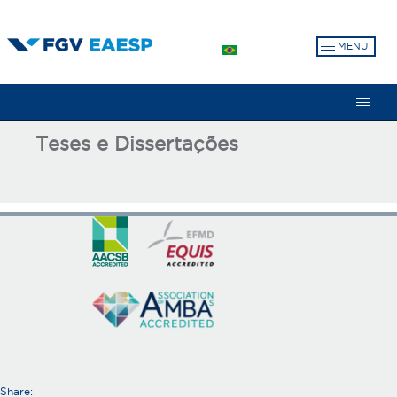
Skip
to
MENU
main
content
Teses e Dissertações
Share: