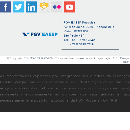
FGV EAESP Pesquisa
Av. 9 de Julho, 2029, 11º andar Bela
Vista - 01313-902 -
São Paulo - SP
Tel.: +55 11 3799-7842
+55 11 3799-7719
© Copyright FGV/EAESP 1992-2014. Todos os direitos reservados. Programação: TIC | Design:
DCM
As manifestações expressas por integrantes dos quadros da Fundação
Getulio Vargas, nas quais constem a sua identificação como tais, em
artigos e entrevistas publicados nos meios de comunicação em geral,
representam exclusivamente as opiniões dos seus autores e não,
necessariamente, a posição institucional da FGV. Portaria FGV Nº19