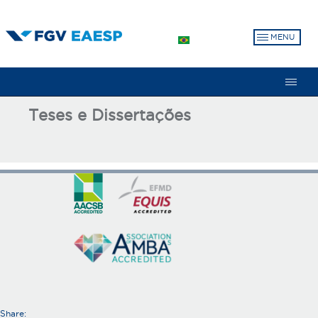
Skip
to
MENU
main
content
Teses e Dissertações
Share: