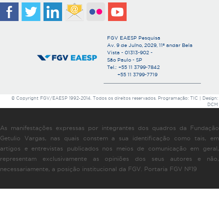
FGV EAESP Pesquisa
Av. 9 de Julho, 2029, 11º andar Bela
Vista - 01313-902 -
São Paulo - SP
Tel.: +55 11 3799-7842
+55 11 3799-7719
© Copyright FGV/EAESP 1992-2014. Todos os direitos reservados. Programação: TIC | Design:
DCM
As manifestações expressas por integrantes dos quadros da Fundação
Getulio Vargas, nas quais constem a sua identificação como tais, em
artigos e entrevistas publicados nos meios de comunicação em geral,
representam exclusivamente as opiniões dos seus autores e não,
necessariamente, a posição institucional da FGV. Portaria FGV Nº19