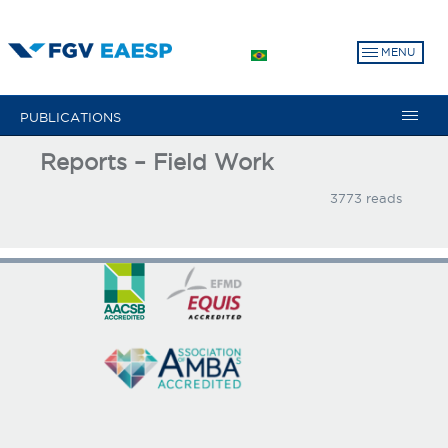
Skip
to
MENU
main
content
PUBLICATIONS
Reports – Field Work
3773 reads