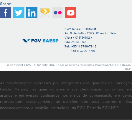
Share:
FGV EAESP Pesquisa
Av. 9 de Julho, 2029, 11º andar Bela
Vista - 01313-902 -
São Paulo - SP
Tel.: +55 11 3799-7842
+55 11 3799-7719
© Copyright FGV/EAESP 1992-2014. Todos os direitos reservados. Programação: TIC | Design:
DCM
As manifestações expressas por integrantes dos quadros da Fundação
Getulio Vargas, nas quais constem a sua identificação como tais, em
artigos e entrevistas publicados nos meios de comunicação em geral,
representam exclusivamente as opiniões dos seus autores e não,
necessariamente, a posição institucional da FGV. Portaria FGV Nº19