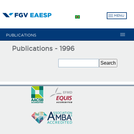
Skip
to
MENU
main
content
PUBLICATIONS
Publications - 1996