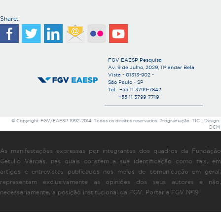
Share:
FGV EAESP Pesquisa
Av. 9 de Julho, 2029, 11º andar Bela
Vista - 01313-902 -
São Paulo - SP
Tel.: +55 11 3799-7842
+55 11 3799-7719
© Copyright FGV/EAESP 1992-2014. Todos os direitos reservados. Programação: TIC | Design:
DCM
As manifestações expressas por integrantes dos quadros da Fundação
Getulio Vargas, nas quais constem a sua identificação como tais, em
artigos e entrevistas publicados nos meios de comunicação em geral,
representam exclusivamente as opiniões dos seus autores e não,
necessariamente, a posição institucional da FGV. Portaria FGV Nº19